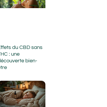
Effets du CBD sans
THC : une
découverte bien-
être