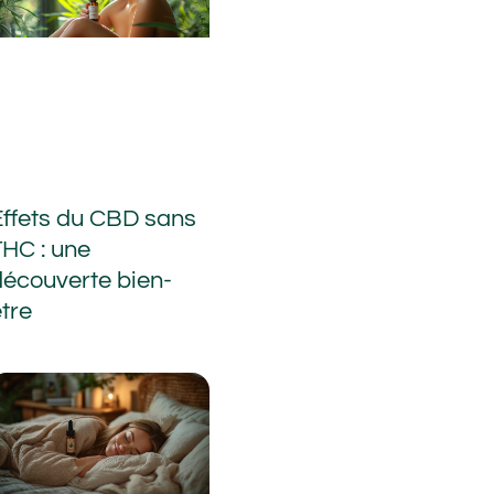
Effets du CBD sans
THC : une
découverte bien-
être