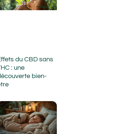
Effets du CBD sans
THC : une
découverte bien-
être